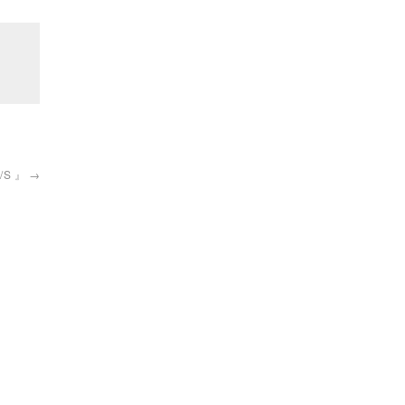
S/S 』
→