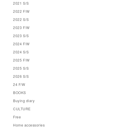
2021 S/S
2022 F/W
2022 S/S
2023 F/W
2023 S/S
2024 F/W
2024 S/S
2025 F/W
2025 S/S
2026 S/S
24 F/W
BOOKS
Buying diary
CULTURE
Free
Home accessories