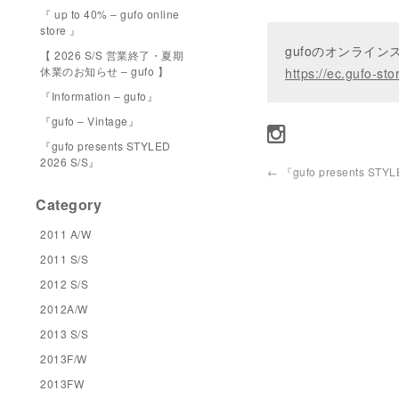
『 up to 40% – gufo online
store 』
gufoのオンライ
【 2026 S/S 営業終了・夏期
休業のお知らせ – gufo 】
https://ec.gufo-sto
『Information – gufo』
『gufo – Vintage』
『gufo presents STYLED
2026 S/S』
←
『gufo presents STYL
Category
2011 A/W
2011 S/S
2012 S/S
2012A/W
2013 S/S
2013F/W
2013FW