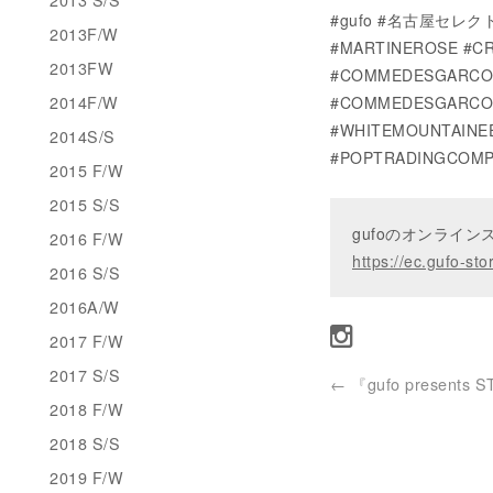
#gufo #名古屋セレクト
2013F/W
#MARTINEROSE #CR
2013FW
#COMMEDESGARCON
2014F/W
#COMMEDESGARCON
#WHITEMOUNTAINE
2014S/S
#POPTRADINGCOMP
2015 F/W
2015 S/S
gufoのオンライ
2016 F/W
https://ec.gufo-sto
2016 S/S
2016A/W
2017 F/W
2017 S/S
←
『gufo presents S
2018 F/W
2018 S/S
2019 F/W