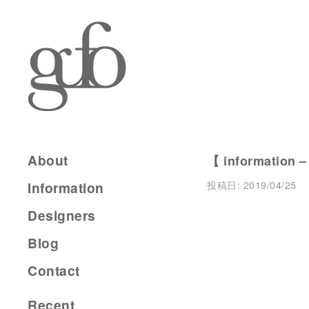
About
【 information –
投稿日:
2019/04/25
Information
Designers
Blog
Contact
Recent