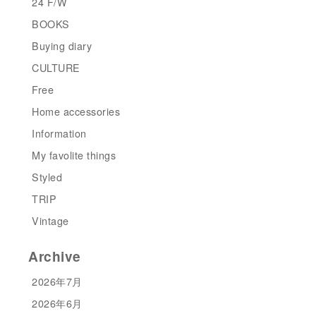
24 F/W
BOOKS
Buying diary
CULTURE
Free
Home accessories
Information
My favolite things
Styled
TRIP
Vintage
Archive
2026年7月
2026年6月