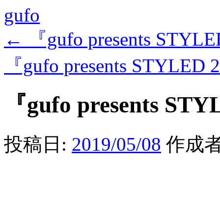
gufo
←
『gufo presents STYLE
『gufo presents STYLED 
『gufo presents STY
投稿日:
2019/05/08
作成者