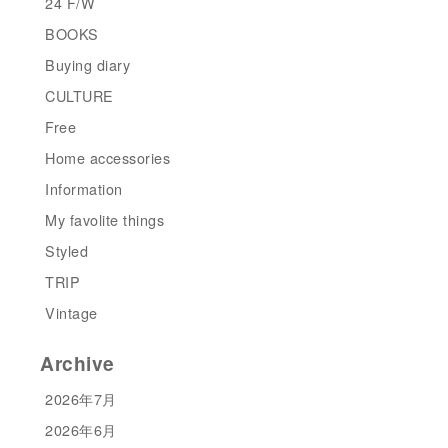
24 F/W
BOOKS
Buying diary
CULTURE
Free
Home accessories
Information
My favolite things
Styled
TRIP
Vintage
Archive
2026年7月
2026年6月