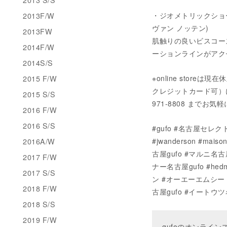
2013F/W
・ジオメトリックショートス
ヴァン ノッテン)
2013FW
肌触りの良いビスコー
2014F/W
ーションラインがアク
2014S/S
2015 F/W
※online stor
クレジットカード可）にてご
2015 S/S
971-8808 までお
2016 F/W
2016 S/S
#gufo #名古屋セレク
2016A/W
#jwanderson #ma
古屋gufo #マルニ名古屋g
2017 F/W
ナー名古屋gufo #hedma
2017 S/S
ン #オーエーエムシー #HE
2018 F/W
古屋gufo #イートウツ
2018 S/S
2019 F/W
gufoのオンライ