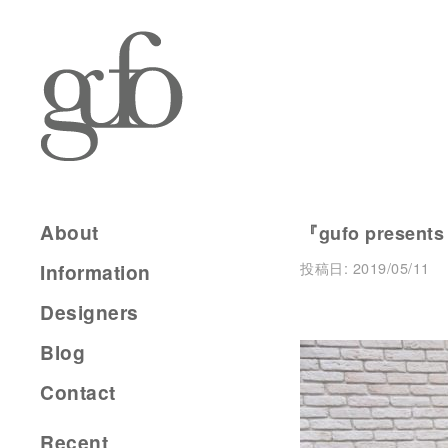
About
『gufo presents
投稿日:
2019/05/11
Information
Designers
Blog
Contact
Recent