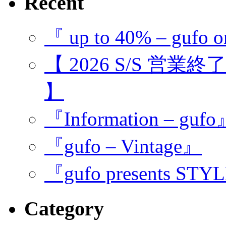
Recent
『 up to 40% – gufo o
【 2026 S/S 営業
】
『Information – guf
『gufo – Vintage』
『gufo presents STY
Category