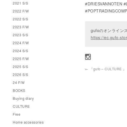
2021 S/S
#DRIESVANNOTEN 
#POPTRADINGCOMP
2022 F/W
2022 S/S
2023 F/W
gufoのオンライ
2023 S/S
https://ec.gufo-sto
2024 F/W
2024 S/S
2025 F/W
2025 S/S
←
『gufo – CULTURE 』
2026 S/S
24 F/W
BOOKS
Buying diary
CULTURE
Free
Home accessories