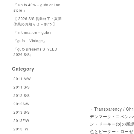
『 up to 40% – gufo online
store 』
【 2026 S/S 営業終了・夏期
休業のお知らせ – gufo 】
『Information – gufo』
『gufo – Vintage』
『gufo presents STYLED
2026 S/S』
Category
2011 A/W
2011 S/S
2012 S/S
2012A/W
・Transparency / 
2013 S/S
デンマーク・コペンハ
2013F/W
ン・ドーキー(b)の
2013FW
色とピーター・ローゼン