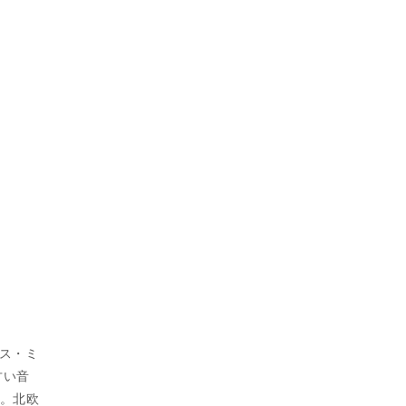
ス・ミ
甘い音
ル。北欧