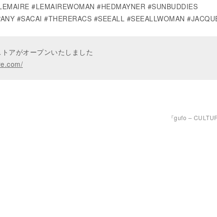
#LEMAIRE #LEMAIREWOMAN #HEDMAYNER #SUNBUDDIES
ANY #SACAI #THERERACS #SEEALL #SEEALLWOMAN #JACQ
ンストアがオープンいたしました
re.com/
『gufo – CULT