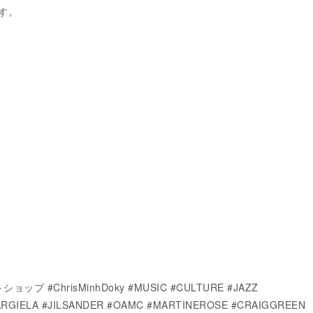
す。
ョップ #ChrisMinhDoky #MUSIC #CULTURE #JAZZ
RGIELA #JILSANDER #OAMC #MARTINEROSE #CRAIGGREEN