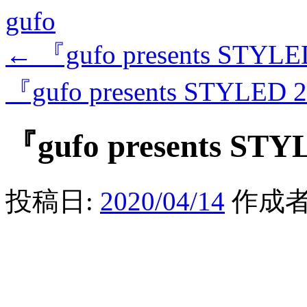
gufo
←
『gufo presents STYLE
『gufo presents STYLED 
『gufo presents STY
投稿日:
2020/04/14
作成者