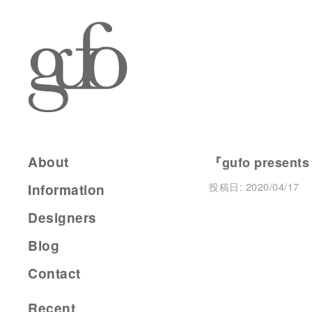
About
『gufo presents
投稿日:
2020/04/17
Information
Designers
Blog
Contact
Recent