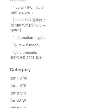
『 up to 40% – gufo
online store 』
【 2026 S/S 営業終了・
夏期休業のお知らせ –
gufo 】
『Information – gufo』
『gufo – Vintage』
『gufo presents
STYLED 2026 S/S』
Category
2011 A/W
2011 S/S
2012 S/S
2012A/W
2013 S/S