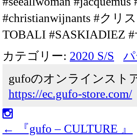
#seeallwoman #jacque
#christianwijnants
TOBALI #SASKIADI
カテゴリー:
2020 S/S
パ
gufoのオンラインス
https://ec.gufo-store.com/
←
『gufo – CULTURE 』