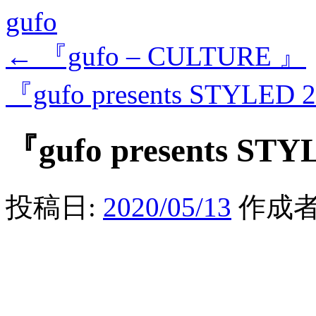
gufo
←
『gufo – CULTURE 』
『gufo presents STYLED 
『gufo presents STY
投稿日:
2020/05/13
作成者