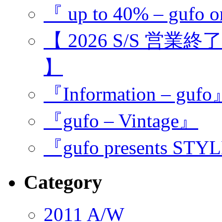
『 up to 40% – gufo o
【 2026 S/S 営業
】
『Information – guf
『gufo – Vintage』
『gufo presents STY
Category
2011 A/W