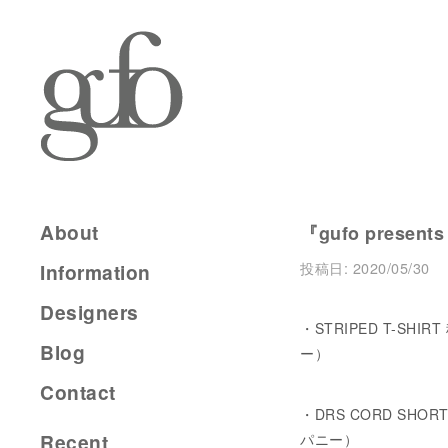
About
『gufo presents
投稿日:
2020/05/30
Information
Designers
・STRIPED T-SHI
Blog
ー）
Contact
・DRS CORD SHOR
Recent
パニー）