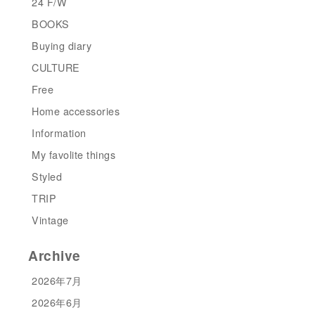
24 F/W
BOOKS
Buying diary
CULTURE
Free
Home accessories
Information
My favolite things
Styled
TRIP
Vintage
Archive
2026年7月
2026年6月