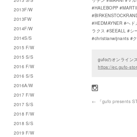
ッテン #MARNI #マ
#HALEBOPP #MA
2013F/W
#BIRKENSTOCKRAN
2013FW
#HEDMAYNER #ヘド
2014F/W
ラクス #SEEALL #シー
2014S/S
#christianwijna
2015 F/W
2015 S/S
gufoのオンライ
2016 F/W
https://ec.gufo-sto
2016 S/S
2016A/W
2017 F/W
←
『gufo presents S
2017 S/S
2018 F/W
2018 S/S
2019 F/W