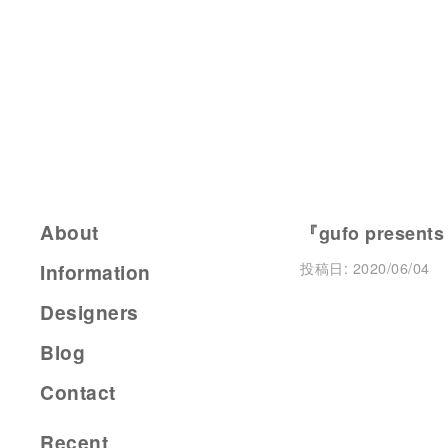
About
『gufo presents
投稿日:
2020/06/04
Information
Designers
Blog
Contact
Recent