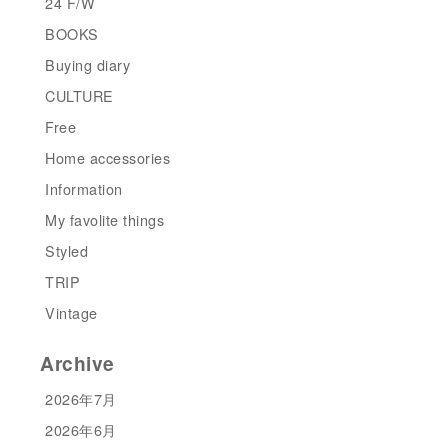
24 F/W
BOOKS
Buying diary
CULTURE
Free
Home accessories
Information
My favolite things
Styled
TRIP
Vintage
Archive
2026年7月
2026年6月