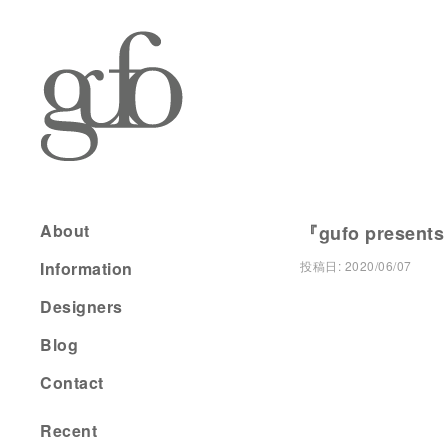
About
『gufo presents
Information
投稿日:
2020/06/07
Designers
Blog
Contact
Recent