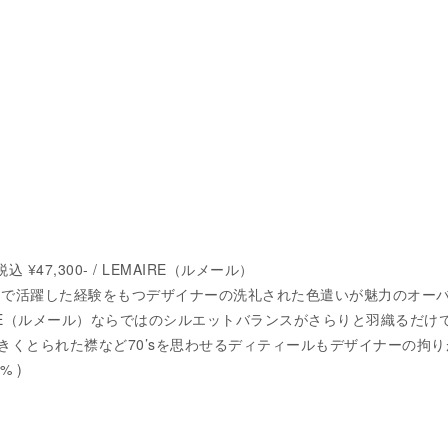
 ¥47,300- / LEMAIRE（ルメール）
ス）で活躍した経験をもつデザイナーの洗礼された色遣いが魅力のオー
IRE（ルメール）ならではのシルエットバランスがさらりと羽織るだけ
きくとられた襟など70’sを思わせるディティールもデザイナーの拘り
% )