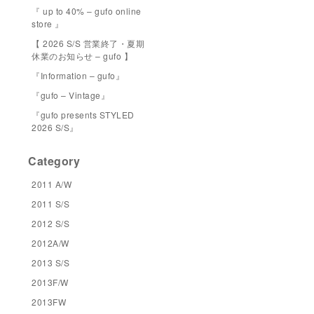
『 up to 40% – gufo online
store 』
【 2026 S/S 営業終了・夏期
休業のお知らせ – gufo 】
『Information – gufo』
『gufo – Vintage』
『gufo presents STYLED
2026 S/S』
Category
2011 A/W
2011 S/S
2012 S/S
2012A/W
2013 S/S
2013F/W
2013FW