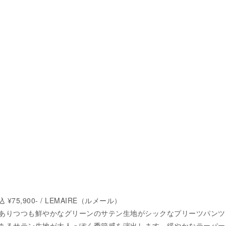
75,900- / LEMAIRE（ルメール）
ありつつも鮮やかなグリーンのサテン生地がシックなプリーツパンツ
あるサテン生地が大人っぽく季節感を演出します。緩やかなテーパー