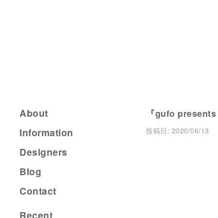
About
『gufo presents
投稿日:
2020/06/13
Information
Designers
Blog
Contact
Recent