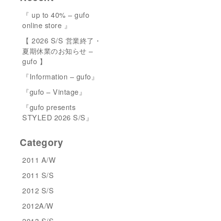
『 up to 40% – gufo
online store 』
【 2026 S/S 営業終了・
夏期休業のお知らせ –
gufo 】
『Information – gufo』
『gufo – Vintage』
『gufo presents
STYLED 2026 S/S』
Category
2011 A/W
2011 S/S
2012 S/S
2012A/W
2013 S/S