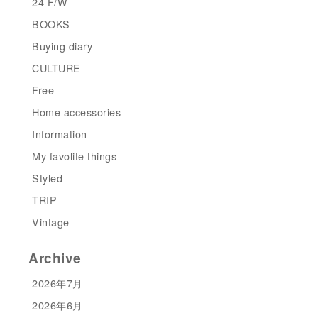
24 F/W
BOOKS
Buying diary
CULTURE
Free
Home accessories
Information
My favolite things
Styled
TRIP
Vintage
Archive
2026年7月
2026年6月