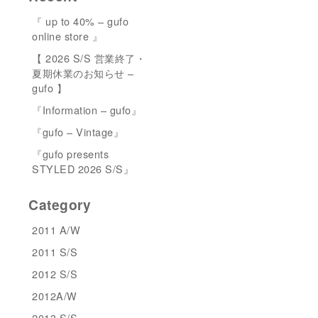
『 up to 40% – gufo
online store 』
【 2026 S/S 営業終了・
夏期休業のお知らせ –
gufo 】
『Information – gufo』
『gufo – Vintage』
『gufo presents
STYLED 2026 S/S』
Category
2011 A/W
2011 S/S
2012 S/S
2012A/W
2013 S/S