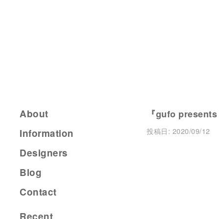
About
『gufo present
投稿日:
2020/09/12
Information
Designers
Blog
Contact
Recent