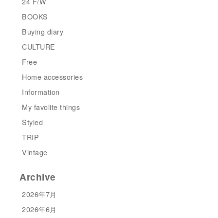
24 F/W
BOOKS
Buying diary
CULTURE
Free
Home accessories
Information
My favolite things
Styled
TRIP
Vintage
Archive
2026年7月
2026年6月