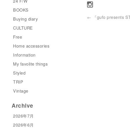
24 F/W
BOOKS
←
『gufo presents 
Buying diary
CULTURE
Free
Home accessories
Information
My favolite things
Styled
TRIP
Vintage
Archive
2026年7月
2026年6月