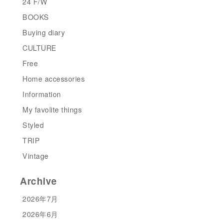
24 F/W
BOOKS
Buying diary
CULTURE
Free
Home accessories
Information
My favolite things
Styled
TRIP
Vintage
Archive
2026年7月
2026年6月