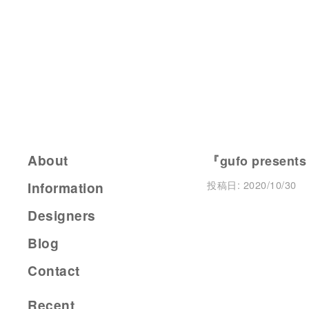
About
『gufo present
投稿日:
2020/10/30
Information
Designers
Blog
Contact
Recent