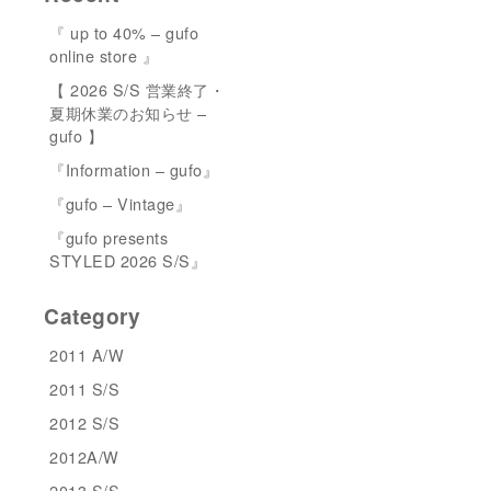
『 up to 40% – gufo
online store 』
【 2026 S/S 営業終了・
夏期休業のお知らせ –
gufo 】
『Information – gufo』
『gufo – Vintage』
『gufo presents
STYLED 2026 S/S』
Category
2011 A/W
2011 S/S
2012 S/S
2012A/W
2013 S/S