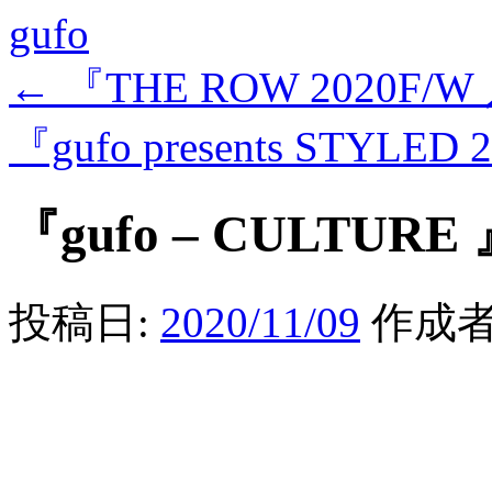
gufo
←
『THE ROW 2020F
『gufo presents STYLED
『gufo – CULTURE
投稿日:
2020/11/09
作成者