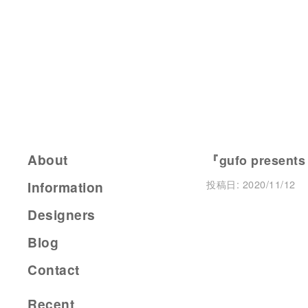
About
『gufo present
投稿日:
2020/11/12
Information
Designers
Blog
Contact
Recent