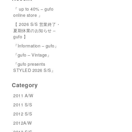
『 up to 40% – gufo
online store 』
【 2026 S/S 営業終了・
夏期休業のお知らせ –
gufo 】
『Information – gufo』
『gufo – Vintage』
『gufo presents
STYLED 2026 S/S』
Category
2011 A/W
2011 S/S
2012 S/S
2012A/W
2013 S/S