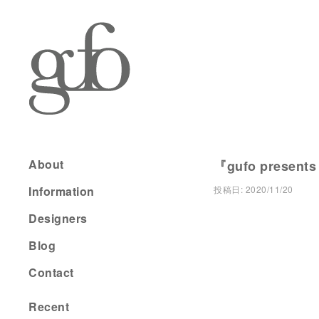
About
『gufo present
Information
投稿日:
2020/11/20
Designers
Blog
Contact
Recent