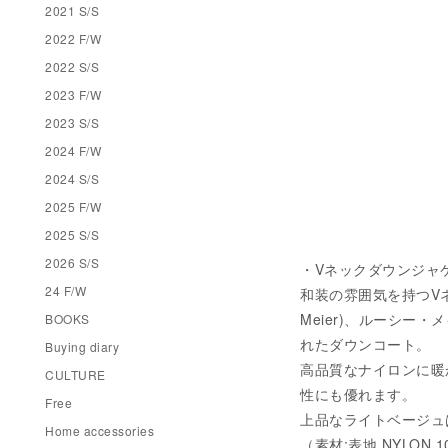
2021 S/S
2022 F/W
2022 S/S
2023 F/W
2023 S/S
2024 F/W
2024 S/S
2025 F/W
2025 S/S
2026 S/S
・Vネックダウンジャケット
24 F/W
和装の雰囲気を持つV
Meier)、ルーシー・
BOOKS
れたダウンコート。
Buying diary
高品質なナイロンに暖
CULTURE
性にも優れます。
Free
上品なライトベージュ
Home accessories
（素材:表地 NYLON 10