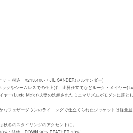
 税込 ¥213,400- / JIL SANDER(ジルサンダー)
ネックやシームレスでの仕上げ、比翼仕立てなどルーク・メイヤー(Lu
メイヤー(Lucie Meier)夫妻の洗練されたミニマリズムがモダンに落と
かなフェザーダウンのライニングで仕立てられたジャケットは軽量且
は秋冬のスタイリングのアクセントに。
0% : 詰物 DOWN 90%,FEATHER 10%）