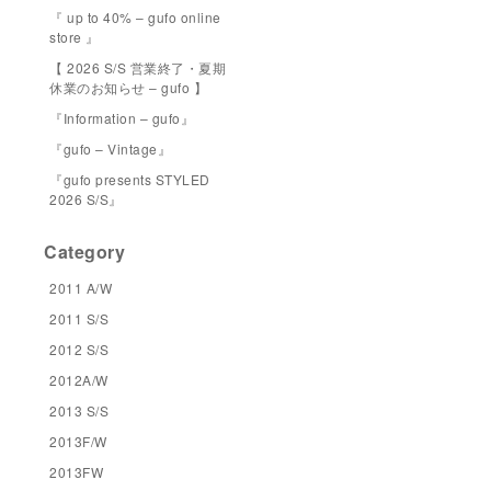
『 up to 40% – gufo online
store 』
【 2026 S/S 営業終了・夏期
休業のお知らせ – gufo 】
『Information – gufo』
『gufo – Vintage』
『gufo presents STYLED
2026 S/S』
Category
2011 A/W
2011 S/S
2012 S/S
2012A/W
2013 S/S
2013F/W
2013FW