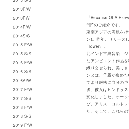
2013F/W
『Because Of A Fl
2013FW
“音”のご紹介です。
2014F/W
東南アジアの両親を持ち
2014S/S
ン)。昨年、リリースした
2015 F/W
Flower』。
2015 S/S
北インド古典音楽、ジ
なアンビエント作品を
2016 F/W
織り交ぜられ、美しさ
2016 S/S
ンヌは、母親が集めた
2016A/W
てより厳格に自分の声
2017 F/W
後、彼女はヒンドゥス
変化しました。オーク
2017 S/S
び、アリス・コルトレ
2018 F/W
た。そして、これらの音の
2018 S/S
2019 F/W