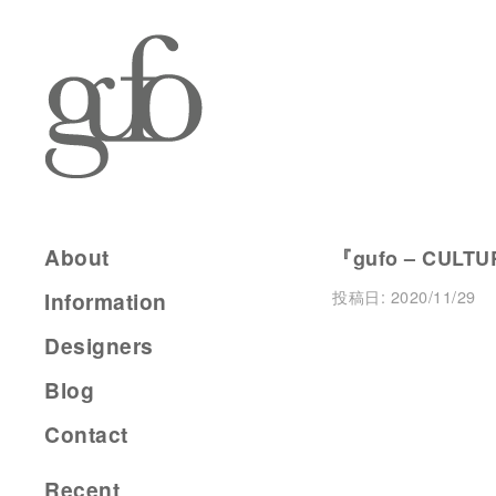
About
『gufo – CULTU
投稿日:
2020/11/29
Information
Designers
Blog
Contact
Recent