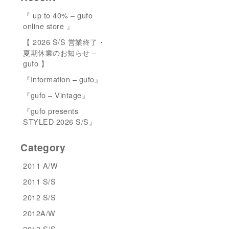
『 up to 40% – gufo
online store 』
【 2026 S/S 営業終了・
夏期休業のお知らせ –
gufo 】
『Information – gufo』
『gufo – Vintage』
『gufo presents
STYLED 2026 S/S』
Category
2011 A/W
2011 S/S
2012 S/S
2012A/W
2013 S/S