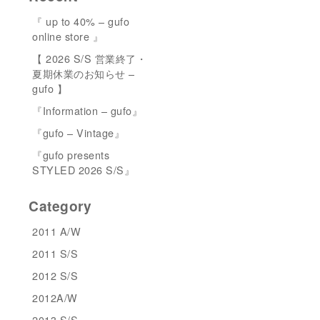
『 up to 40% – gufo
online store 』
【 2026 S/S 営業終了・
夏期休業のお知らせ –
gufo 】
『Information – gufo』
『gufo – Vintage』
『gufo presents
STYLED 2026 S/S』
Category
2011 A/W
2011 S/S
2012 S/S
2012A/W
2013 S/S