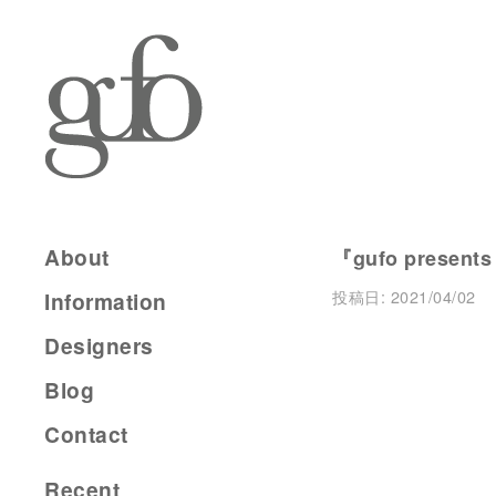
About
『gufo present
投稿日:
2021/04/02
Information
Designers
Blog
Contact
Recent