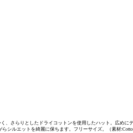
かく、さらりとしたドライコットンを使用したハット。
広めに
がらシルエットを綺麗に保ちます。フリーサイズ。
（素材
:Cott