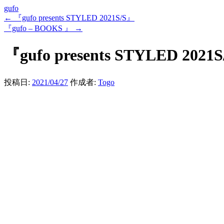
gufo
←
『gufo presents STYLED 2021S/S』
『gufo – BOOKS 』
→
『gufo presents STYLED 2021
投稿日:
2021/04/27
作成者:
Togo