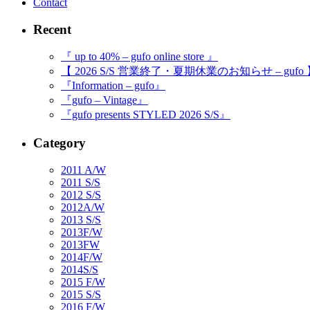
Contact
Recent
『 up to 40% – gufo online store 』
【 2026 S/S 営業終了・夏期休業のお知らせ – gufo
『Information – gufo』
『gufo – Vintage』
『gufo presents STYLED 2026 S/S』
Category
2011 A/W
2011 S/S
2012 S/S
2012A/W
2013 S/S
2013F/W
2013FW
2014F/W
2014S/S
2015 F/W
2015 S/S
2016 F/W