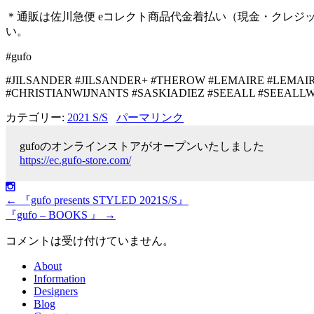
＊通販は佐川急便
e
コレクト商品代金着払い（現金・クレジ
い。
#gufo
#JILSANDER #JILSANDER+ #THEROW #LEMAIRE #LEM
#CHRISTIANWIJNANTS
#SASKIADIEZ #SEEALL #SEEAL
カテゴリー:
2021 S/S
パーマリンク
gufoのオンラインストアがオープンいたしました
https://ec.gufo-store.com/
←
『gufo presents STYLED 2021S/S』
『gufo – BOOKS 』
→
コメントは受け付けていません。
About
Information
Designers
Blog