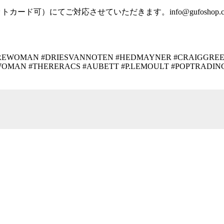
ットカード可）にてご対応させていただきます。
info@gufoshop.c
AIREWOMAN #DRIESVANNOTEN #HEDMAYNER
#CRAIGGREE
LWOMAN #THERERACS #AUBETT #P.LEMOULT #POPTRADI