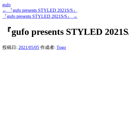
gufo
←
『gufo presents STYLED 2021S/S』
『gufo presents STYLED 2021S/S』
→
『gufo presents STYLED 2021
投稿日:
2021/05/05
作成者:
Togo