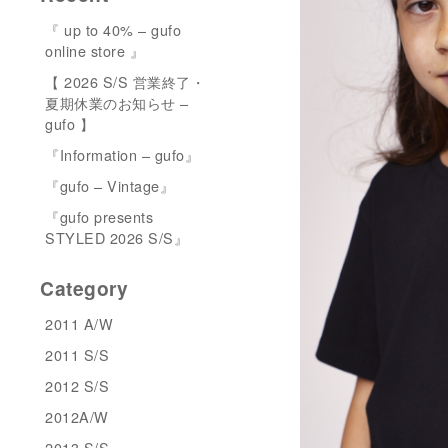
『 up to 40% – gufo
online store 』
【 2026 S/S 営業終了・
夏期休業のお知らせ –
gufo 】
『Information – gufo』
『gufo – Vintage』
『gufo presents
STYLED 2026 S/S』
Category
2011 A/W
2011 S/S
2012 S/S
2012A/W
2013 S/S