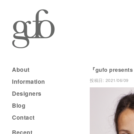
About
『gufo present
投稿日:
2021/06/09
Information
Designers
Blog
Contact
Recent