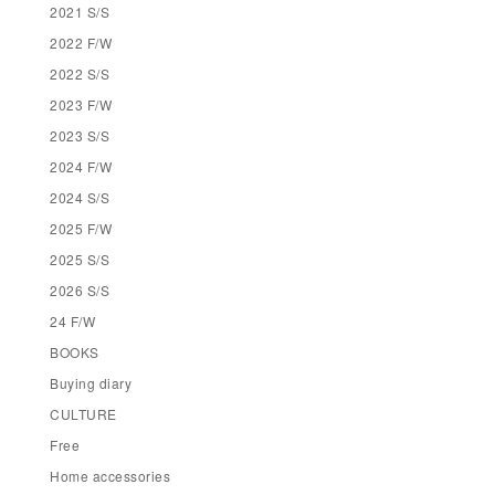
2021 S/S
2022 F/W
2022 S/S
2023 F/W
2023 S/S
2024 F/W
2024 S/S
2025 F/W
2025 S/S
2026 S/S
24 F/W
BOOKS
Buying diary
CULTURE
Free
Home accessories