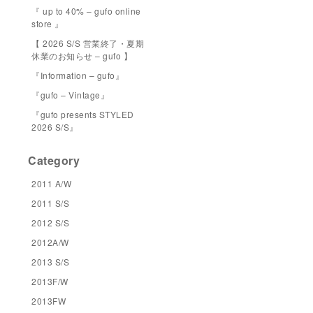
『 up to 40% – gufo online
store 』
【 2026 S/S 営業終了・夏期
休業のお知らせ – gufo 】
『Information – gufo』
『gufo – Vintage』
『gufo presents STYLED
2026 S/S』
Category
2011 A/W
2011 S/S
2012 S/S
2012A/W
2013 S/S
2013F/W
2013FW