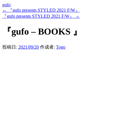
gufo
←
『gufo presents STYLED 2021 F/W』
『gufo presents STYLED 2021 F/W』
→
『gufo – BOOKS 』
投稿日:
2021/09/20
作成者:
Togo