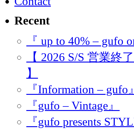
Contact
Recent
『 up to 40% – gufo o
【 2026 S/S 営業
】
『Information – guf
『gufo – Vintage』
『gufo presents STY