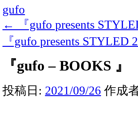
gufo
←
『gufo presents STYL
『gufo presents STYLED
『gufo – BOOKS 』
投稿日:
2021/09/26
作成者