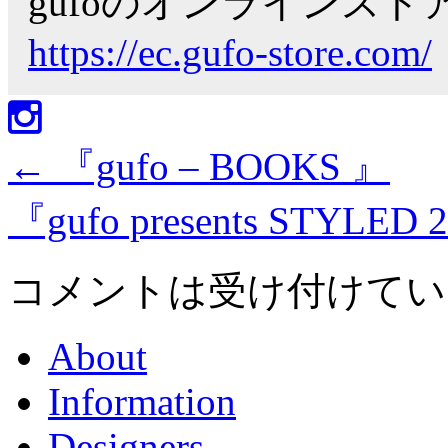
gufoのオンラインス
https://ec.gufo-store.com/
←
『gufo – BOOKS 』
『gufo presents STYLED
コメントは受け付けてい
About
Information
Designers