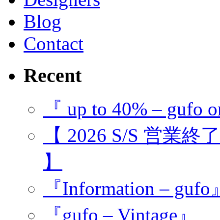
Blog
Contact
Recent
『 up to 40% – gufo o
【 2026 S/S 営業
】
『Information – guf
『gufo – Vintage』