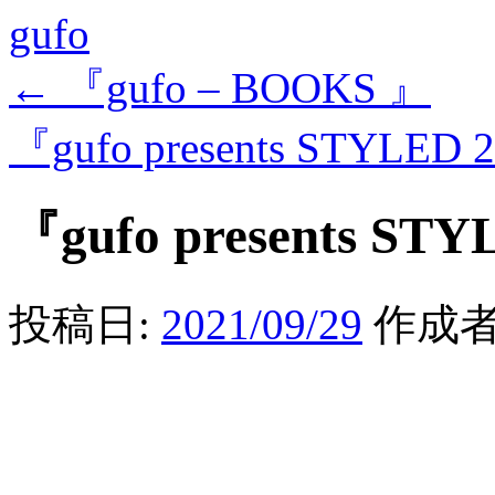
gufo
←
『gufo – BOOKS 』
『gufo presents STYLED
『gufo presents ST
投稿日:
2021/09/29
作成者