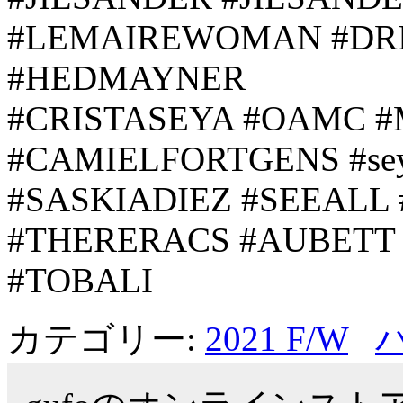
#LEMAIREWOMAN #DR
#HEDMAYNER
#CRISTASEYA #OAMC 
#CAMIELFORTGENS #sey
#SASKIADIEZ #SEEAL
#THERERACS #AUBETT
#TOBALI
カテゴリー:
2021 F/W