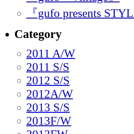
『gufo presents STY
Category
2011 A/W
2011 S/S
2012 S/S
2012A/W
2013 S/S
2013F/W