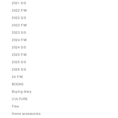
2021 S/S
2022 F/W
2022 S/S
2023 F/W
2023 S/S
2024 F/W
2024 S/S
2025 F/W
2025 S/S
2026 S/S
24 F/W
BOOKS
Buying diary
CULTURE
Free
Home accessories