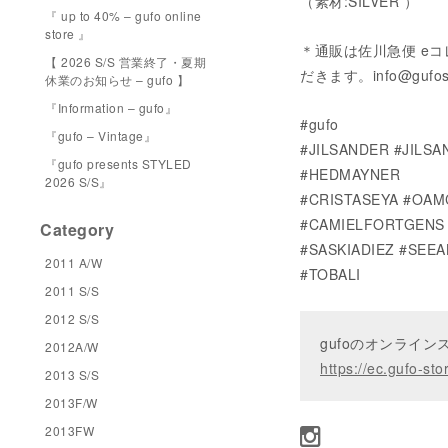
（素材:SILVER ）
『 up to 40% – gufo online
store 』
＊通販は佐川急便 e
【 2026 S/S 営業終了・夏期
だきます。info@gufo
休業のお知らせ – gufo 】
『Information – gufo』
#gufo
『gufo – Vintage』
#JILSANDER #JILS
『gufo presents STYLED
#HEDMAYNER
2026 S/S』
#CRISTASEYA #OAM
#CAMIELFORTGENS 
Category
#SASKIADIEZ #SEE
2011 A/W
#TOBALI
2011 S/S
2012 S/S
gufoのオンライ
2012A/W
https://ec.gufo-sto
2013 S/S
2013F/W
2013FW