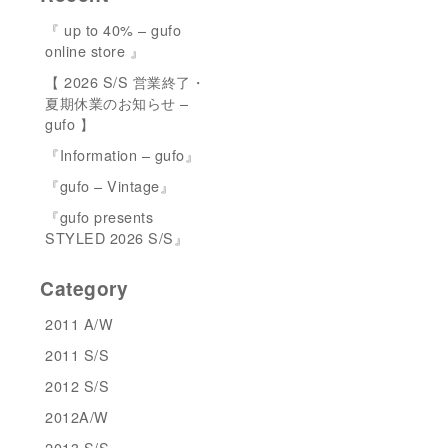
『 up to 40% – gufo
online store 』
【 2026 S/S 営業終了・
夏期休業のお知らせ –
gufo 】
『Information – gufo』
『gufo – Vintage』
『gufo presents
STYLED 2026 S/S』
Category
2011 A/W
2011 S/S
2012 S/S
2012A/W
2013 S/S