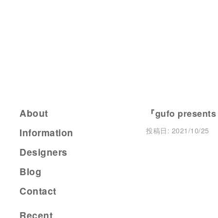
About
『gufo present
投稿日:
2021/10/25
Information
Designers
Blog
Contact
Recent