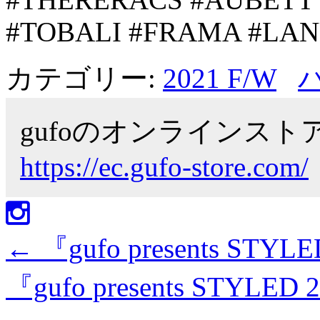
#TOBALI #FRAMA #LAN
カテゴリー:
2021 F/W
gufoのオンラインス
https://ec.gufo-store.com/
←
『gufo presents STYL
『gufo presents STYLED