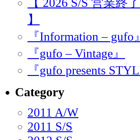
【 2026 S/S 営業
】
『Information – guf
『gufo – Vintage』
『gufo presents STY
Category
2011 A/W
2011 S/S