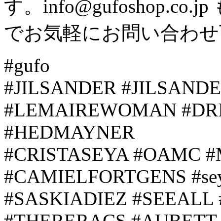
す。info@gufoshop.co.jp
でお気軽にお問い合わせ
#gufo
#JILSANDER #JILSAND
#LEMAIREWOMAN #DR
#HEDMAYNER
#CRISTASEYA #OAMC 
#CAMIELFORTGENS #sey
#SASKIADIEZ #SEEAL
#THERERACS #AUBETT