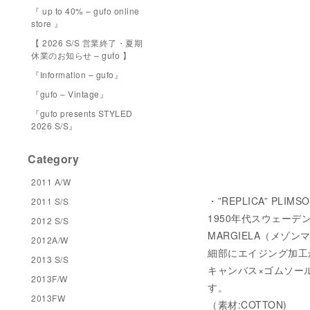
『 up to 40% – gufo online
store 』
【 2026 S/S 営業終了・夏期
休業のお知らせ – gufo 】
『Information – gufo』
『gufo – Vintage』
『gufo presents STYLED
2026 S/S』
Category
2011 A/W
・”REPLICA” PLIM
2011 S/S
1950年代スウェーデン
2012 S/S
MARGIELA（メ
2012A/W
細部にエイジング加工
2013 S/S
キャンバス×ゴムソー
2013F/W
す。
2013FW
（素材:COTTON)