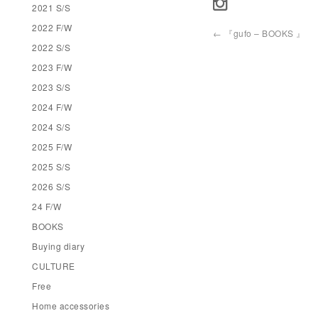
2021 S/S
2022 F/W
←
『gufo – BOOKS 』
2022 S/S
2023 F/W
2023 S/S
2024 F/W
2024 S/S
2025 F/W
2025 S/S
2026 S/S
24 F/W
BOOKS
Buying diary
CULTURE
Free
Home accessories