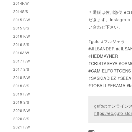
2014F/W
2014S/S
＊通販は佐川急便 eコ
だきます。Instagram 
2015 F/W
い合わせ下さい。
2015 S/S
2016 F/W
#gufo #マルジェラ
2016 S/S
#JILSANDER #JILS
2016A/W
#HEDMAYNER
2017 F/W
#CRISTASEYA #OAM
2017 S/S
#CAMIELFORTGENS 
2018 F/W
#SASKIADIEZ #SEE
#TOBALI #FRAMA #la
2018 S/S
2019 F/W
2019 S/S
gufoのオンライ
2020 F/W
https://ec.gufo-sto
2020 S/S
2021 F/W