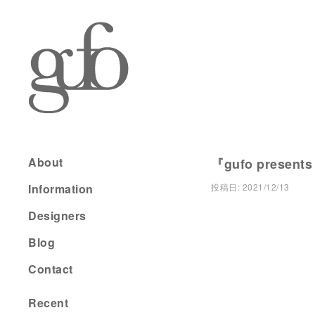
About
『gufo present
Information
投稿日:
2021/12/13
Designers
Blog
Contact
Recent