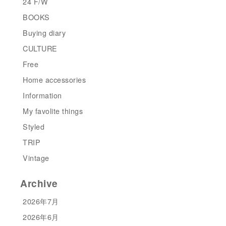
24 F/W
BOOKS
Buying diary
CULTURE
Free
Home accessories
Information
My favolite things
Styled
TRIP
Vintage
Archive
2026年7月
2026年6月