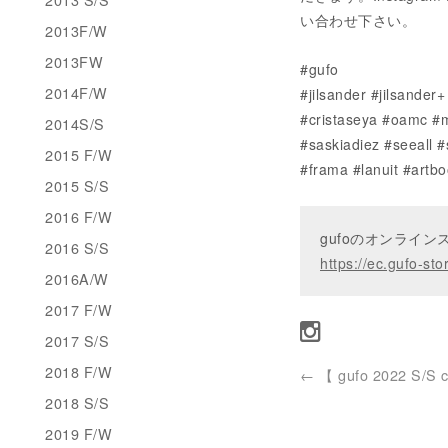
い合わせ下さい。
2013F/W
2013FW
#gufo
2014F/W
#jilsander #jilsande
#cristaseya #oamc #m
2014S/S
#saskiadiez #seeall 
2015 F/W
#frama #lanuit #artbo
2015 S/S
2016 F/W
gufoのオンライ
2016 S/S
https://ec.gufo-sto
2016A/W
2017 F/W
2017 S/S
2018 F/W
←
【 gufo 2022 S/S c
2018 S/S
2019 F/W