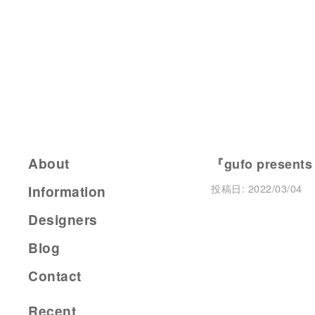
About
『gufo presents
投稿日:
2022/03/04
Information
Designers
Blog
Contact
Recent