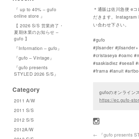
『 up to 40% – gufo
＊通販は佐川急便 eコ
online store 』
だきます。Instagram 
い合わせ下さい。
【 2026 S/S 営業終了・
夏期休業のお知らせ –
gufo 】
#gufo
#jilsander #jilsande
『Information – gufo』
#cristaseya #oamc #m
『gufo – Vintage』
#saskiadiez #seeall 
『gufo presents
#frama #lanuit #artbo
STYLED 2026 S/S』
Category
gufoのオンライ
https://ec.gufo-sto
2011 A/W
2011 S/S
2012 S/S
2012A/W
←
『gufo presents 
2013 S/S