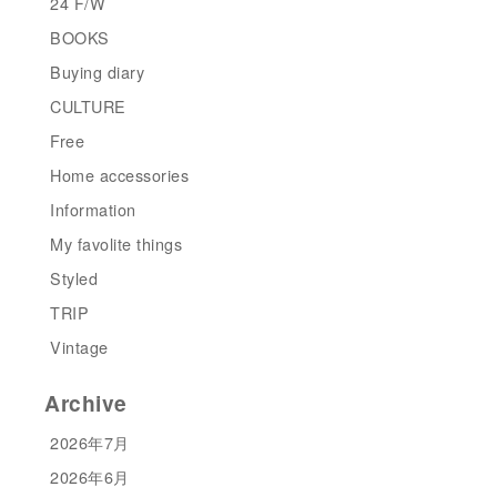
24 F/W
BOOKS
Buying diary
CULTURE
Free
Home accessories
Information
My favolite things
Styled
TRIP
Vintage
Archive
2026年7月
2026年6月