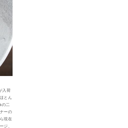
号が入荷
ほとん
raの二
ナーの
ら現在
ージ、