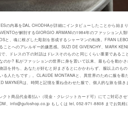
BATESの内幕をDAL CHODHAが詳細にインタビューしたことから始ま
CAVENTOが解剖するGIORGIO ARMANIの1984年のファッション人
POULOSと、魂に根ざした彫刻を形成するシャーマンの転換。FRAN LEBO
とへのアレルギー的嫌悪感。SUZI DE GIVENCHY、MARK KEN
の対談で、ドレスの下の対話はドレスそのものと同じくらい重要であるこ
なのか? 私がファッションの世界に身を置いて以来、最も心を動かさ
物語を持ち、あなたが好むと好まざるとにかかわらず、服以上のもの
る人たちです」。CLAUDE MONTANAと、異世界のために服を着
ED MAYNERは、時間と記憶を重ね合わせた服で、個人的な旅を描き
レクト商品代金着払い（現金・クレジットカード可）にてご対応さ
DM、info@gufoshop.co.jp もしくは tel, 052-971-8808 までお気