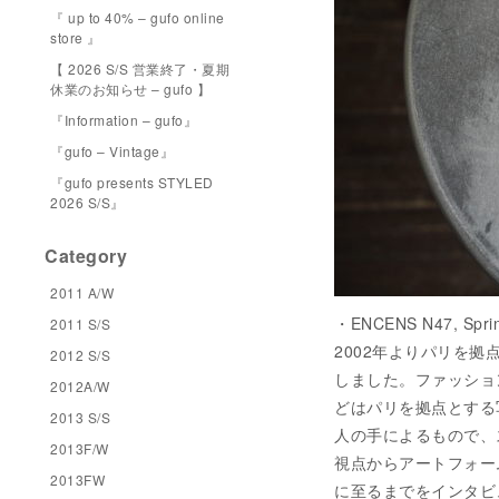
『 up to 40% – gufo online
store 』
【 2026 S/S 営業終了・夏期
休業のお知らせ – gufo 】
『Information – gufo』
『gufo – Vintage』
『gufo presents STYLED
2026 S/S』
Category
2011 A/W
・ENCENS N47, Sprin
2011 S/S
2002年よりパリを拠点
2012 S/S
しました。ファッショ
2012A/W
どはパリを拠点とする写真家
2013 S/S
人の手によるもので、
2013F/W
視点からアートフォー
2013FW
に至るまでをインタビ