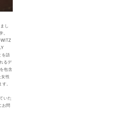
りまし
類学。
WITZ
LY
とを語
れるデ
を包含
た女性
ます。
せていた
軽にお問