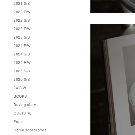
2021 S/S
2022 F/W
2022 S/S
2023 F/W
2023 S/S
2024 F/W
2024 S/S
2025 F/W
2025 S/S
2026 S/S
24 F/W
BOOKS
Buying diary
CULTURE
Free
Home accessories