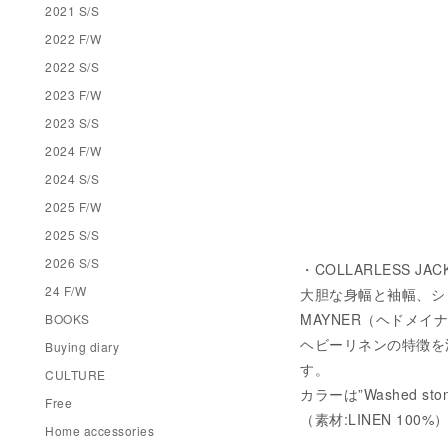
2021 S/S
2022 F/W
2022 S/S
2023 F/W
2023 S/S
2024 F/W
2024 S/S
2025 F/W
2025 S/S
2026 S/S
・COLLARLESS JACK
24 F/W
大胆な身幅と袖幅、シ
MAYNER（ヘドメイ
BOOKS
ヘビーリネンの特徴を
Buying diary
す。
CULTURE
カラーは”Washed stone
Free
（素材:LINEN 100%
Home accessories