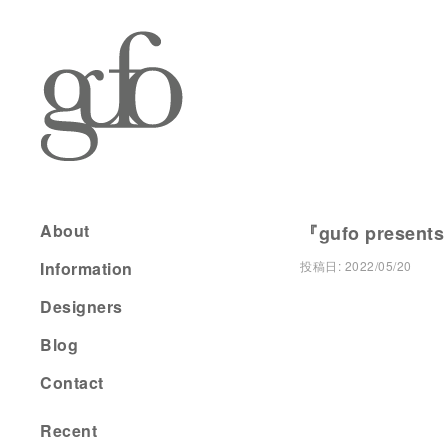
About
『gufo presents
Information
投稿日:
2022/05/20
Designers
Blog
Contact
Recent