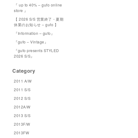
『 up to 40% – gufo online
store 』
【 2026 S/S 営業終了・夏期
休業のお知らせ – gufo 】
『Information – gufo』
『gufo – Vintage』
『gufo presents STYLED
2026 S/S』
Category
2011 A/W
2011 S/S
2012 S/S
2012A/W
2013 S/S
2013F/W
2013FW