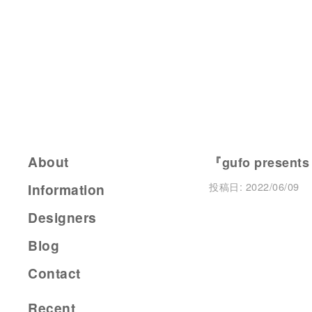
About
『gufo presents
投稿日:
2022/06/09
Information
Designers
Blog
Contact
Recent