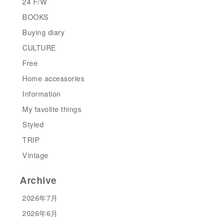
24 F/W
BOOKS
Buying diary
CULTURE
Free
Home accessories
Information
My favolite things
Styled
TRIP
Vintage
Archive
2026年7月
2026年6月