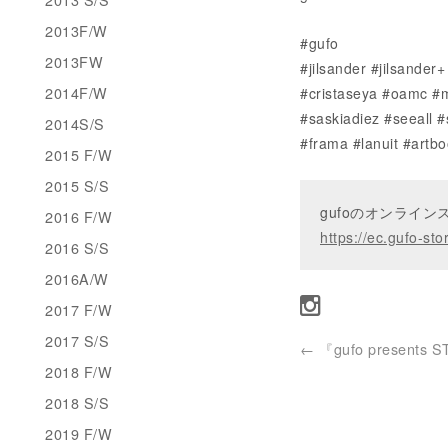
2013F/W
#gufo
2013FW
#jilsander #jilsande
2014F/W
#cristaseya #oamc #m
#saskiadiez #seeall 
2014S/S
#frama #lanuit #artbo
2015 F/W
2015 S/S
gufoのオンライ
2016 F/W
https://ec.gufo-sto
2016 S/S
2016A/W
2017 F/W
2017 S/S
←
『gufo presents 
2018 F/W
2018 S/S
2019 F/W