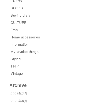
24 F/W
BOOKS
Buying diary
CULTURE
Free
Home accessories
Information
My favolite things
Styled
TRIP
Vintage
Archive
2026年7月
2026年6月