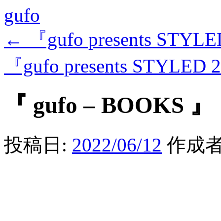
gufo
←
『gufo presents STYLE
『gufo presents STYLED 
『 gufo – BOOKS 』
投稿日:
2022/06/12
作成者