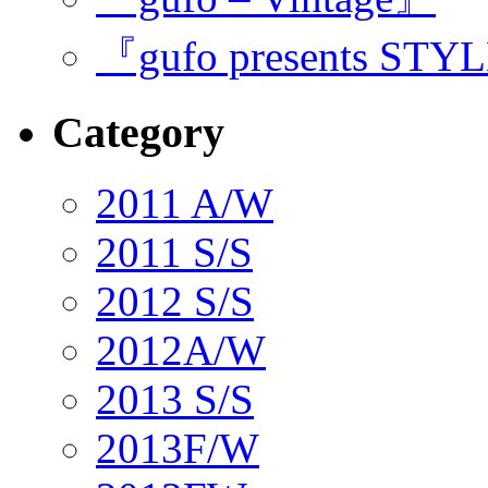
『gufo presents STY
Category
2011 A/W
2011 S/S
2012 S/S
2012A/W
2013 S/S
2013F/W