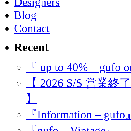
Designers
Blog
Contact
Recent
『 up to 40% – gufo o
【 2026 S/S 営業
】
『Information – guf
『gufo – Vintage』