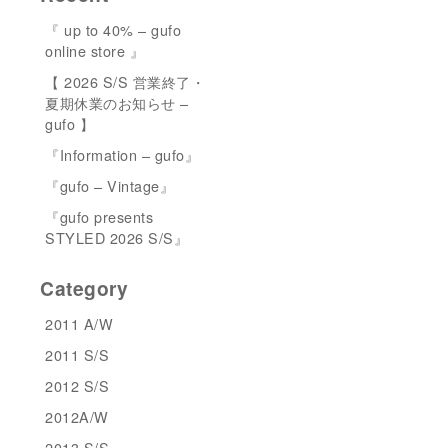
『 up to 40% – gufo
online store 』
【 2026 S/S 営業終了・
夏期休業のお知らせ –
gufo 】
『Information – gufo』
『gufo – Vintage』
『gufo presents
STYLED 2026 S/S』
Category
2011 A/W
2011 S/S
2012 S/S
2012A/W
2013 S/S