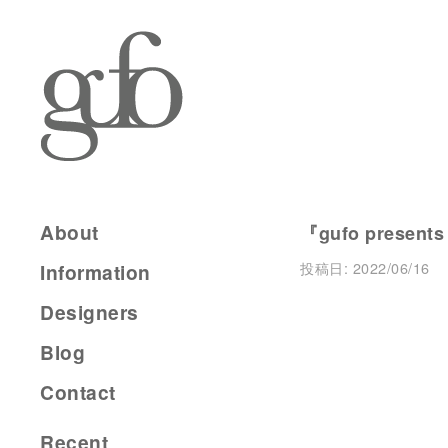
About
『gufo presents
投稿日:
2022/06/16
Information
Designers
Blog
Contact
Recent