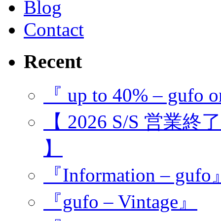
Blog
Contact
Recent
『 up to 40% – gufo o
【 2026 S/S 営業
】
『Information – guf
『gufo – Vintage』