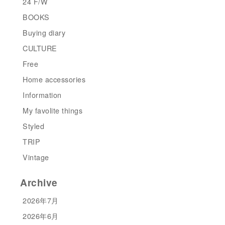
24 F/W
BOOKS
Buying diary
CULTURE
Free
Home accessories
Information
My favolite things
Styled
TRIP
Vintage
Archive
2026年7月
2026年6月