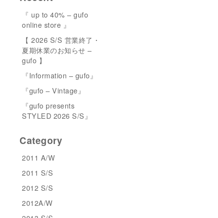
『 up to 40% – gufo
online store 』
【 2026 S/S 営業終了・
夏期休業のお知らせ –
gufo 】
『Information – gufo』
『gufo – Vintage』
『gufo presents
STYLED 2026 S/S』
Category
2011 A/W
2011 S/S
2012 S/S
2012A/W
2013 S/S