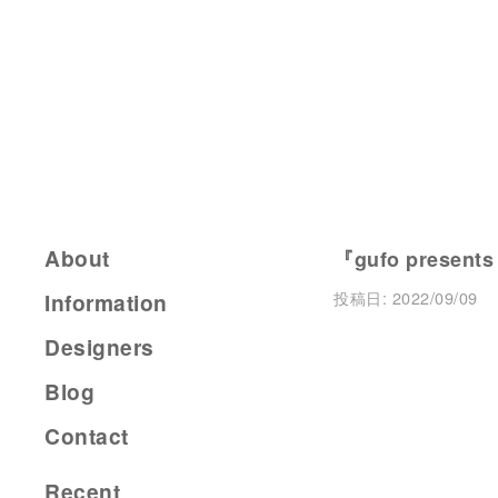
About
『gufo present
投稿日:
2022/09/09
Information
Designers
Blog
Contact
Recent