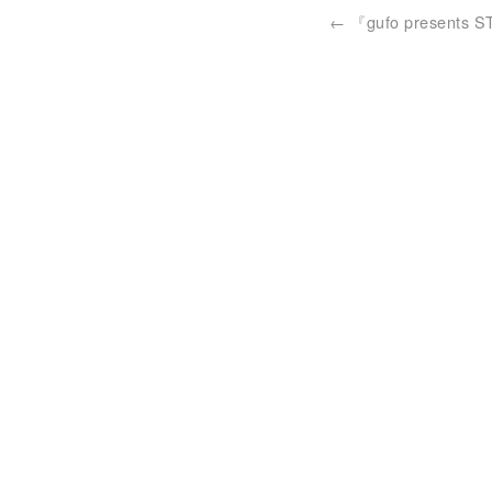
←
『gufo presents 