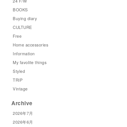
24 F/W
BOOKS
Buying diary
CULTURE
Free
Home accessories
Information
My favolite things
Styled
TRIP
Vintage
Archive
2026年7月
2026年6月