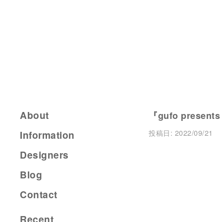
About
『gufo present
投稿日:
2022/09/21
Information
Designers
Blog
Contact
Recent