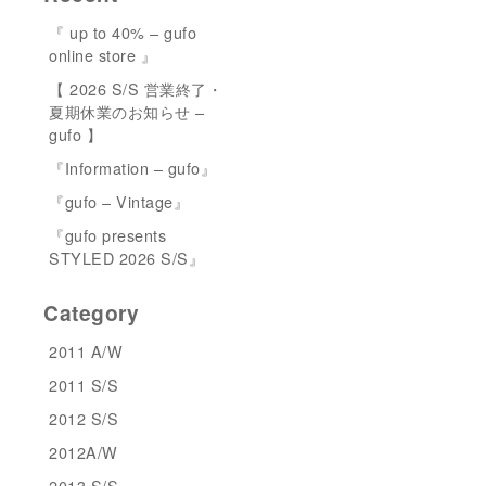
『 up to 40% – gufo
online store 』
【 2026 S/S 営業終了・
夏期休業のお知らせ –
gufo 】
『Information – gufo』
『gufo – Vintage』
『gufo presents
STYLED 2026 S/S』
Category
2011 A/W
2011 S/S
2012 S/S
2012A/W
2013 S/S