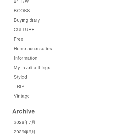
24 F/W
BOOKS
Buying diary
CULTURE
Free
Home accessories
Information
My favolite things
Styled
TRIP
Vintage
Archive
2026年7月
2026年6月