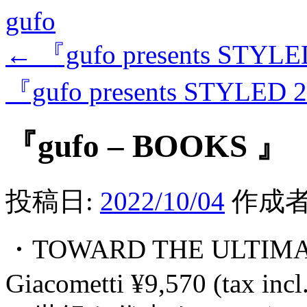
gufo
←
『gufo presents STYL
『gufo presents STYLED
『gufo – BOOKS 』
投稿日:
2022/10/04
作成者
・TOWARD THE ULTIMATE
Giacometti ¥9,570 (tax incl