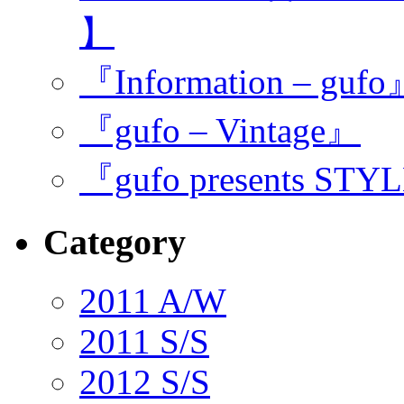
】
『Information – guf
『gufo – Vintage』
『gufo presents STY
Category
2011 A/W
2011 S/S
2012 S/S