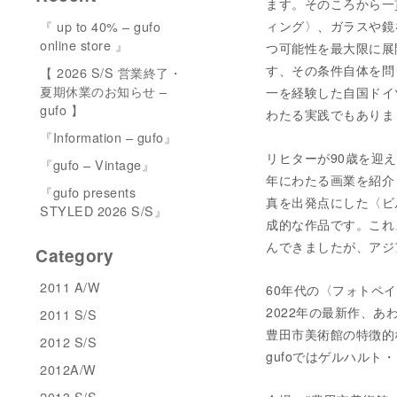
ます。そのころから一
『 up to 40% – gufo
ィング〉、ガラスや鏡
online store 』
つ可能性を最大限に展
す、その条件自体を問
【 2026 S/S 営業終了・
夏期休業のお知らせ –
一を経験した自国ドイ
gufo 】
わたる実践でもありま
『Information – gufo』
リヒターが90歳を迎
『gufo – Vintage』
年にわたる画業を紹介
『gufo presents
真を出発点にした〈ビ
STYLED 2026 S/S』
成的な作品です。これ
んできましたが、アジ
Category
2011 A/W
60年代の〈フォトペ
2022年の最新作、あ
2011 S/S
豊田市美術館の特徴的
2012 S/S
gufoではゲルハル
2012A/W
2013 S/S