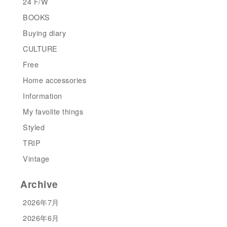
24 F/W
BOOKS
Buying diary
CULTURE
Free
Home accessories
Information
My favolite things
Styled
TRIP
Vintage
Archive
2026年7月
2026年6月