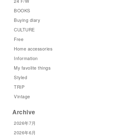
24 F/W
BOOKS
Buying diary
CULTURE
Free
Home accessories
Information
My favolite things
Styled
TRIP
Vintage
Archive
2026年7月
2026年6月