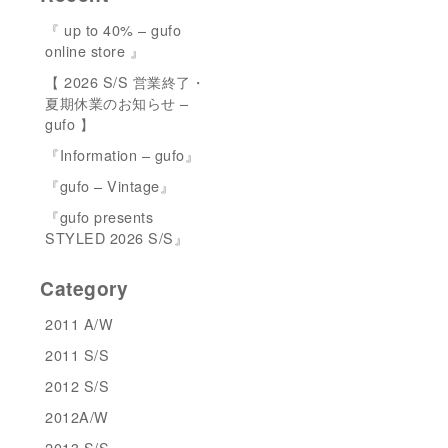
『 up to 40% – gufo
online store 』
【 2026 S/S 営業終了・
夏期休業のお知らせ –
gufo 】
『Information – gufo』
『gufo – Vintage』
『gufo presents
STYLED 2026 S/S』
Category
2011 A/W
2011 S/S
2012 S/S
2012A/W
2013 S/S