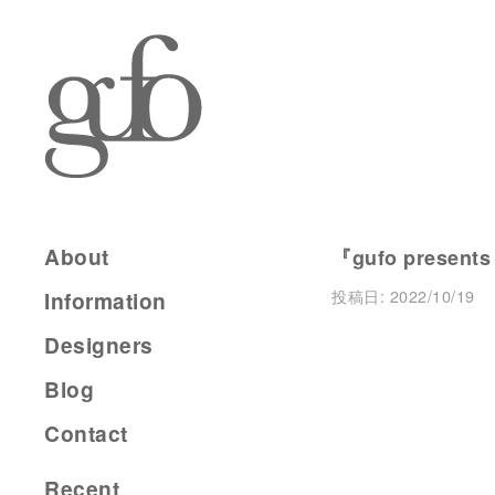
About
『gufo present
投稿日:
2022/10/19
Information
Designers
Blog
Contact
Recent