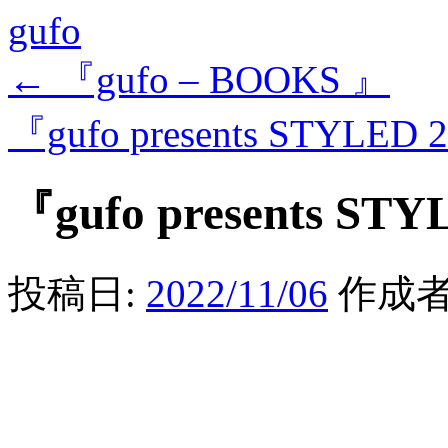
gufo
←
『gufo – BOOKS 』
『gufo presents STYLED
『gufo presents ST
投稿日:
2022/11/06
作成者