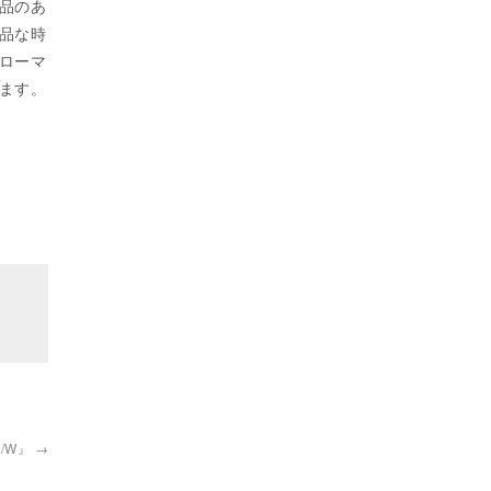
品のあ
品な時
ローマ
ます。
2F/W』
→