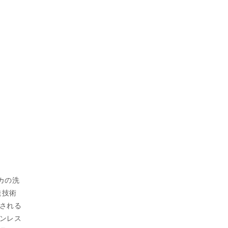
リカの洗
造技術
される
ンレス