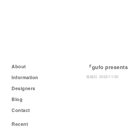
About
『gufo present
Information
投稿日:
2022/11/30
Designers
Blog
Contact
Recent