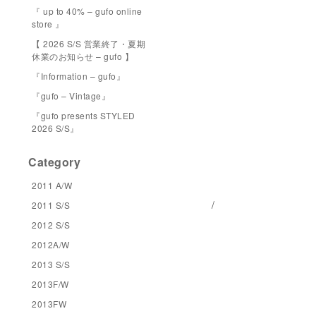
『 up to 40% – gufo online
store 』
【 2026 S/S 営業終了・夏期
休業のお知らせ – gufo 】
『Information – gufo』
『gufo – Vintage』
『gufo presents STYLED
2026 S/S』
Category
2011 A/W
/
2011 S/S
2012 S/S
2012A/W
2013 S/S
2013F/W
2013FW