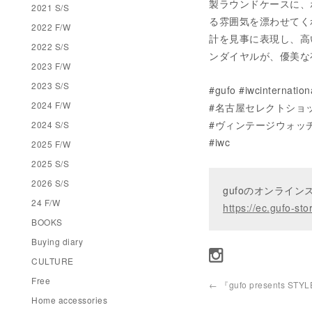
製ラウンドケースに、
2021 S/S
る雰囲気を漂わせてく
2022 F/W
計を見事に表現し、高
2022 S/S
ンダイヤルが、優美な
2023 F/W
2023 S/S
#gufo #iwcinternatio
2024 F/W
#名古屋セレクトショ
#ヴィンテージウォッ
2024 S/S
#iwc
2025 F/W
2025 S/S
2026 S/S
gufoのオンライ
24 F/W
https://ec.gufo-sto
BOOKS
Buying diary
CULTURE
Free
←
『gufo presents STY
Home accessories