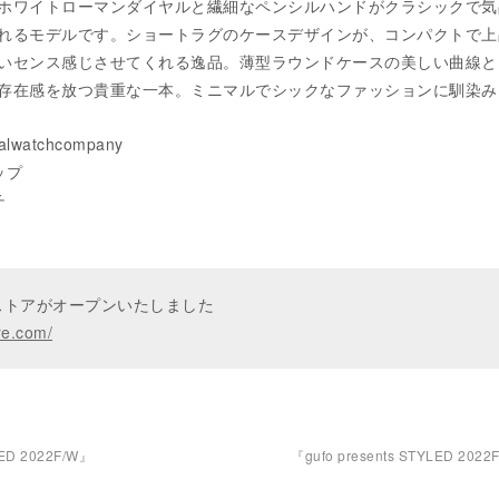
ホワイトローマンダイヤルと繊細なペンシルハンドがクラシックで気
れるモデルです。ショートラグのケースデザインが、コンパクトで上
いセンス感じさせてくれる逸品。薄型ラウンドケースの美しい曲線と
存在感を放つ貴重な一本。ミニマルでシックなファッションに馴染み
nalwatchcompany
ップ
チ
ンストアがオープンいたしました
re.com/
LED 2022F/W』
『gufo presents STYLED 202