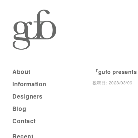
About
『gufo presents
投稿日:
2023/03/06
Information
Designers
Blog
Contact
Recent