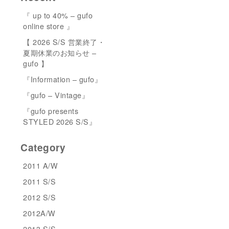
『 up to 40% – gufo
online store 』
【 2026 S/S 営業終了・
夏期休業のお知らせ –
gufo 】
『Information – gufo』
『gufo – Vintage』
『gufo presents
STYLED 2026 S/S』
Category
2011 A/W
2011 S/S
2012 S/S
2012A/W
2013 S/S