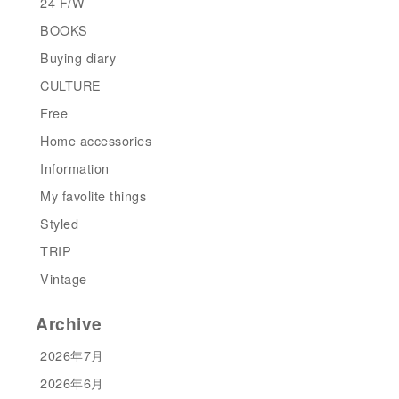
24 F/W
BOOKS
Buying diary
CULTURE
Free
Home accessories
Information
My favolite things
Styled
TRIP
Vintage
Archive
2026年7月
2026年6月